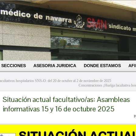
SECCIONES
ASESORIA JURIDICA
DONDE ESTAMOS
AFI
acultativos hospitalarios SNS-O: del 20 de octubre al 2 de noviembre de 2025
Concentraciones ¡Huelga facultativa hosp
Situación actual facultativo/as: Asambleas
informativas 15 y 16 de octubre 2025
P