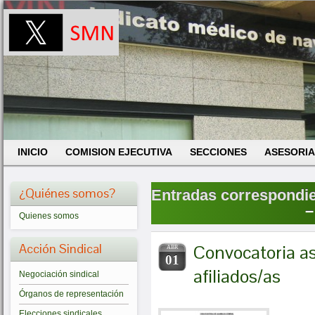
INICIO
COMISION EJECUTIVA
SECCIONES
ASESORIA
¿Quiénes somos?
Entradas correspondien
–
Quienes somos
Acción Sindical
Convocatoria a
ABR
01
afiliados/as
Negociación sindical
Órganos de representación
Elecciones sindicales