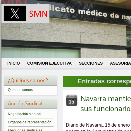
INICIO
COMISION EJECUTIVA
SECCIONES
ASESORIA
¿Quiénes somos?
Entradas correspo
Quienes somos
Navarra mantien
ENE
15
Acción Sindical
sus funcionario
Negociación sindical
Órganos de representación
Diario de Navarra, 15 de ener
Elecciones sindicales