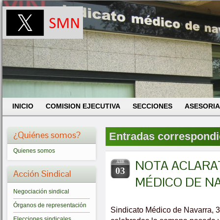
INICIO
COMISION EJECUTIVA
SECCIONES
ASESORIA
¿Quiénes somos?
Entradas correspondien
Quienes somos
NOTA ACLARAT
ABR
03
Acción Sindical
MÉDICO DE N
Negociación sindical
Órganos de representación
Sindicato Médico de Navarra, 3
Elecciones sindicales