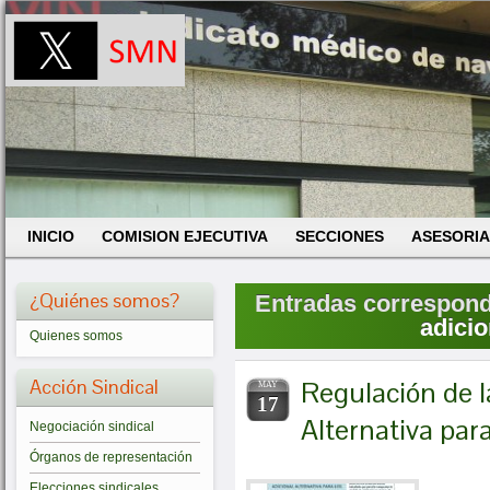
INICIO
COMISION EJECUTIVA
SECCIONES
ASESORIA
¿Quiénes somos?
Entradas correspondi
adicio
Quienes somos
Acción Sindical
Regulación de l
MAY
17
Alternativa par
Negociación sindical
Órganos de representación
Elecciones sindicales