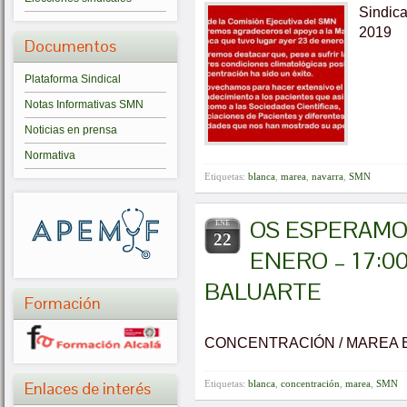
Sindica
2019
Documentos
Plataforma Sindical
Notas Informativas SMN
Noticias en prensa
Normativa
Etiquetas:
blanca
,
marea
,
navarra
,
SMN
OS ESPERAMO
ENE
22
ENERO – 17:0
BALUARTE
Formación
CONCENTRACIÓN / MAREA
Etiquetas:
blanca
,
concentración
,
marea
,
SMN
Enlaces de interés