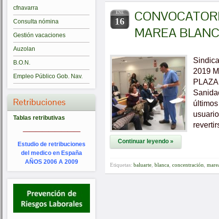
cfnavarra
CONVOCATORI
ENE
16
Consulta nómina
MAREA BLAN
Gestión vacaciones
Auzolan
Sindica
B.O.N.
2019 
Empleo Público Gob. Nav.
PLAZA 
Sanidad
Retribuciones
últimos
usuario
Tablas retributivas
_________
reverti
Continuar leyendo »
Estudio de retribuciones
del medico en España
AÑOS 2006 A 2009
Etiquetas:
baluarte
,
blanca
,
concentración
,
mare