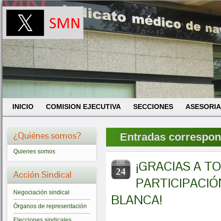
INICIO
COMISION EJECUTIVA
SECCIONES
ASESORIA
¿Quiénes somos?
Entradas correspond
Quienes somos
¡GRACIAS A T
ENE
24
Acción Sindical
PARTICIPACIÓ
Negociación sindical
BLANCA!
Órganos de representación
Elecciones sindicales