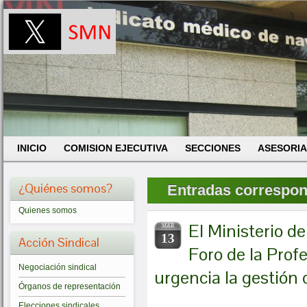
INICIO
COMISION EJECUTIVA
SECCIONES
ASESORIA
¿Quiénes somos?
Entradas correspond
Quienes somos
El Ministerio d
MAR
13
Acción Sindical
Foro de la Profe
Negociación sindical
urgencia la gestión c
Órganos de representación
Elecciones sindicales