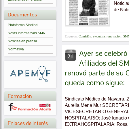
Noticia
de Noti
Documentos
Plataforma Sindical
Notas Informativas SMN
Etiquetas:
Comisión
,
ejecutiva
,
renovación
,
SM
Noticias en prensa
Normativa
Ayer se celebró
DIC
21
Afiliados del S
renovó parte de s
queda como sigue:
Formación
Sindicato Médico de Navarra,
Aurelia Mena Mur SECRETARIO
VICESECRETARIO GENERAL: 
HOSPITALARIO: José Ignaci
Enlaces de interés
EXTRAHOSPITALARIA: Rosa M