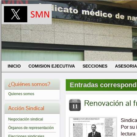
INICIO
COMISION EJECUTIVA
SECCIONES
ASESORIA
¿Quiénes somos?
Entradas correspondie
Quienes somos
Renovación al f
ENE
11
Acción Sindical
Negociación sindical
Sindica
Por su 
Órganos de representación
lectura
Elecciones sindicales