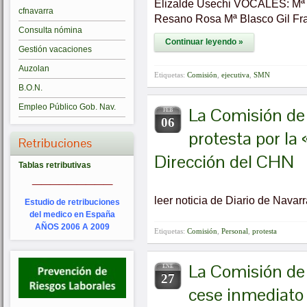
Elizalde Usechi VOCALES: Mª P
cfnavarra
Resano Rosa Mª Blasco Gil Fr
Consulta nómina
Continuar leyendo »
Gestión vacaciones
Auzolan
Etiquetas:
Comisión
,
ejecutiva
,
SMN
B.O.N.
Empleo Público Gob. Nav.
La Comisión de
FEB
06
protesta por la 
Retribuciones
Dirección del CHN
Tablas retributivas
_________
leer noticia de Diario de Navar
Estudio de retribuciones
del medico en España
AÑOS 2006 A 2009
Etiquetas:
Comisión
,
Personal
,
protesta
La Comisión de 
ENE
27
cese inmediato 