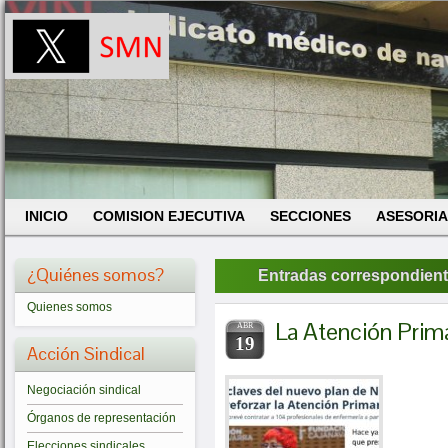
INICIO
COMISION EJECUTIVA
SECCIONES
ASESORIA
¿Quiénes somos?
Entradas correspondientes
Quienes somos
La Atención Prima
ABR
19
Acción Sindical
Negociación sindical
Órganos de representación
Elecciones sindicales