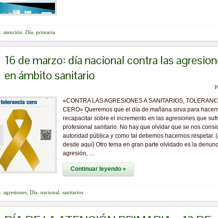
s:
atención
,
Día
,
primaria
16 de marzo: día nacional contra las agresio
en ámbito sanitario
P
«CONTRA LAS AGRESIONES A SANITARIOS, TOLERANC
CERO» Queremos que el día de mañana sirva para hacer
recapacitar sobre el incremento en las agresiones que sufr
profesional sanitario. No hay que olvidar que se nos consi
autoridad pública y como tal debemos hacernos respetar. 
desde aquí) Otro tema en gran parte olvidado es la denunc
agresión, …
Continuar leyendo »
s:
agresiones
,
Día
,
nacional
,
sanitarios