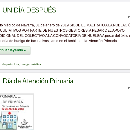
UN DÍA DESPUÉS
P
ato Médico de Navarra, 31 de enero de 2019 SIGUE EL MALTRATO A LA POBLACI
ACULTATIVOS POR PARTE DE NUESTROS GESTORES, A PESAR DEL APOYO
ICIONAL DEL COLECTIVO A LA CONVOCATORIA DE HUELGA A pesar del éxito d
toria de huelga de facultativos, tanto en el ámbito de la Atención Primaria …
inuar leyendo »
s:
después
,
Día
,
huelga
,
médica
Día de Atención Primaria
P