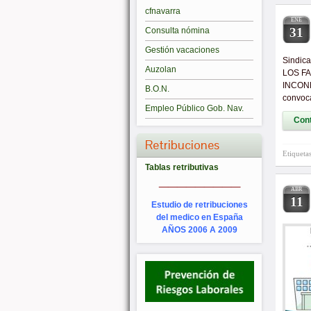
cfnavarra
ENE
31
Consulta nómina
Gestión vacaciones
Sindic
Auzolan
LOS F
INCOND
B.O.N.
convoca
Empleo Público Gob. Nav.
Cont
Retribuciones
Etiqueta
Tablas retributivas
_________
ABR
11
Estudio de retribuciones
del medico en España
AÑOS 2006 A 2009