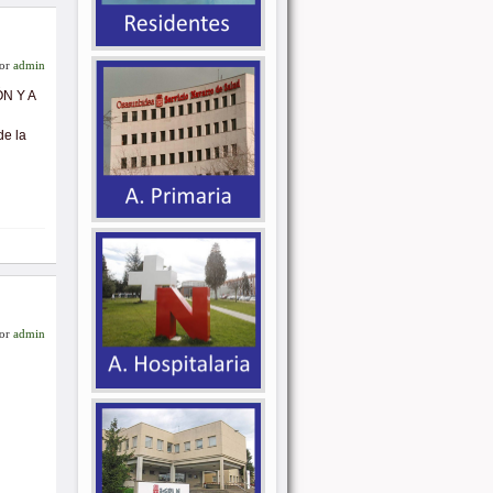
or
admin
ÓN Y A
e la
or
admin