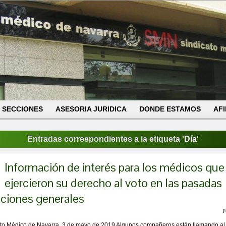
SECCIONES
ASESORIA JURIDICA
DONDE ESTAMOS
AFI
Entradas correspondientes a la etiqueta '
Día
'
Información de interés para los médicos que
ejercieron su derecho al voto en las pasadas
cciones generales
P
ato Médico de Navarra, 3 de mayo de 2019 Algunos compañeros están llamando al