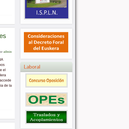
nes
or
admin
IA
nos
Laboral
e el
dera
(accede
ia de la