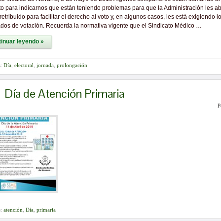
to para indicarnos que están teniendo problemas para que la Administración les a
retribuido para facilitar el derecho al voto y, en algunos casos, les está exigiendo l
cados de votación. Recuerda la normativa vigente que el Sindicato Médico …
inuar leyendo »
s:
Día
,
electoral
,
jornada
,
prolongación
Día de Atención Primaria
P
s:
atención
,
Día
,
primaria