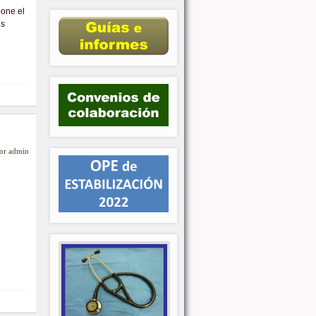
bone el
os
or
admin