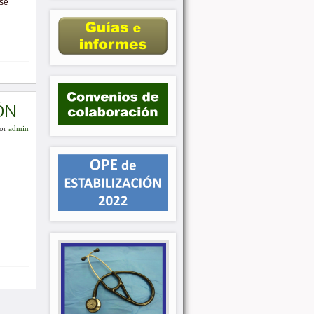
 se
ÓN
or
admin