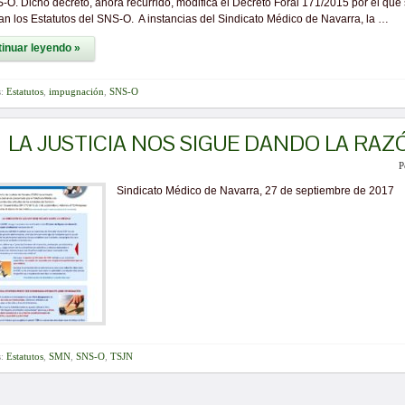
-O. Dicho decreto, ahora recurrido, modifica el Decreto Foral 171/2015 por el que
n los Estatutos del SNS-O. A instancias del Sindicato Médico de Navarra, la …
inuar leyendo »
s:
Estatutos
,
impugnación
,
SNS-O
LA JUSTICIA NOS SIGUE DANDO LA RAZ
P
Sindicato Médico de Navarra, 27 de septiembre de 2017
s:
Estatutos
,
SMN
,
SNS-O
,
TSJN