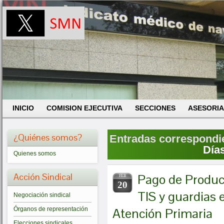
INICIO
COMISION EJECUTIVA
SECCIONES
ASESORIA
¿Quiénes somos?
Entradas correspondien
Día
Quienes somos
Acción Sindical
Pago de Product
FEB
20
TIS y guardias 
Negociación sindical
Atención Primaria
Órganos de representación
Elecciones sindicales