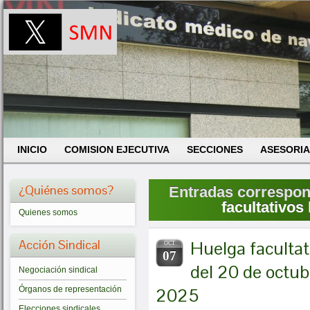
INICIO
COMISION EJECUTIVA
SECCIONES
ASESORIA
¿Quiénes somos?
Entradas correspond
facultativos
Quienes somos
Acción Sindical
Huelga facultat
OCT
07
del 20 de octub
Negociación sindical
2025
Órganos de representación
Elecciones sindicales