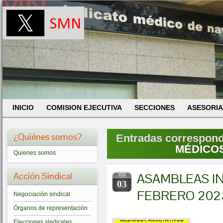
INICIO
COMISION EJECUTIVA
SECCIONES
ASESORIA
¿Quiénes somos?
Entradas correspondi
MÉDICOS
Quienes somos
Acción Sindical
ASAMBLEAS INF
FEB
03
FEBRERO 202
Negociación sindical
Órganos de representación
Elecciones sindicales