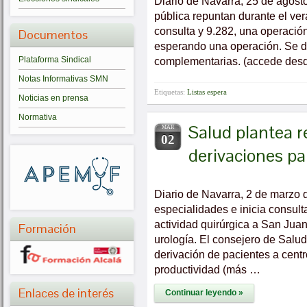
Diario de Navarra, 25 de agosto
pública repuntan durante el ve
consulta y 9.282, una operació
Documentos
esperando una operación. Se di
Plataforma Sindical
complementarias. (accede desde
Notas Informativas SMN
Etiquetas:
Listas espera
Noticias en prensa
Normativa
Salud plantea 
MAR
02
derivaciones par
Diario de Navarra, 2 de marzo
especialidades e inicia consult
actividad quirúrgica a San Juan
Formación
urología. El consejero de Salu
derivación de pacientes a cent
productividad (más …
Enlaces de interés
Continuar leyendo »