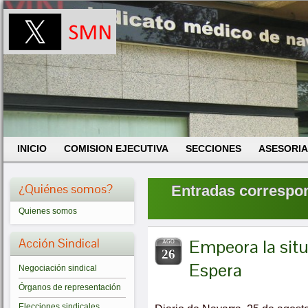
INICIO
COMISION EJECUTIVA
SECCIONES
ASESORIA
¿Quiénes somos?
Entradas correspond
Quienes somos
Acción Sindical
Empeora la situ
AGO
26
Espera
Negociación sindical
Órganos de representación
Elecciones sindicales