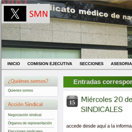
INICIO
COMISION EJECUTIVA
SECCIONES
ASESORIA
¿Quiénes somos?
Entradas correspond
Quienes somos
Miércoles 20 
MAY
15
Acción Sindical
SINDICALES
Negociación sindical
Órganos de representación
accede desde aquí a la informa
Elecciones sindicales