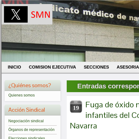
INICIO
COMISION EJECUTIVA
SECCIONES
ASESORIA
¿Quiénes somos?
Entradas correspond
Quienes somos
Fuga de óxido n
DIC
19
Acción Sindical
infantiles del 
Negociación sindical
Navarra
Órganos de representación
Elecciones sindicales