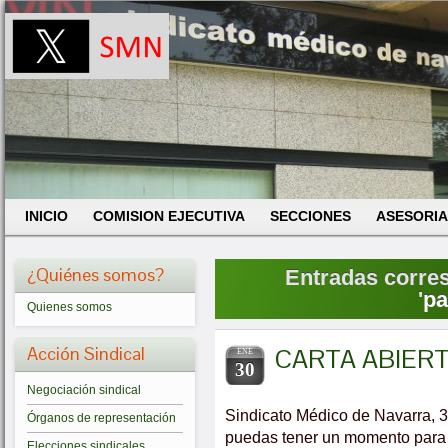
INICIO
COMISION EJECUTIVA
SECCIONES
ASESORIA
¿Quiénes somos?
Entradas corres
'
pa
Quienes somos
Acción Sindical
CARTA ABIERT
ENE
30
Negociación sindical
Sindicato Médico de Navarra,
Órganos de representación
puedas tener un momento para l
Elecciones sindicales