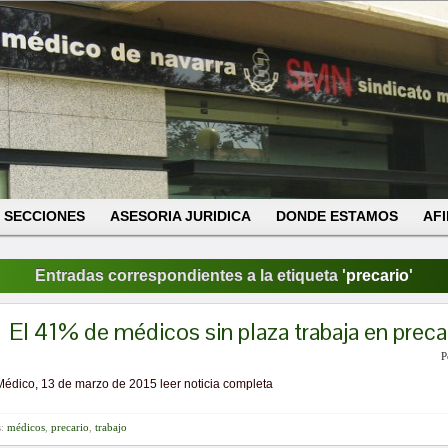
SECCIONES
ASESORIA JURIDICA
DONDE ESTAMOS
AFI
Entradas correspondientes a la etiqueta '
precario
'
El 41% de médicos sin plaza trabaja en preca
P
Médico, 13 de marzo de 2015 leer noticia completa
s:
médicos
,
precario
,
trabajo