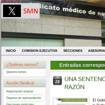
INICIO
COMISION EJECUTIVA
SECCIONES
ASESORIA
¿Quiénes somos?
Entradas correspond
Quienes somos
UNA SENTENCI
ABR
28
Acción Sindical
RAZÓN
Negociación sindical
Órganos de representación
El Gobi
Elecciones sindicales