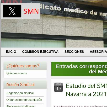
INICIO
COMISION EJECUTIVA
SECCIONES
ASESORIA
¿Quiénes somos?
Entradas correspondi
del Mé
Quienes somos
Acción Sindical
Estudio del SMN
MAR
15
Navarra a 2021
Negociación sindical
Órganos de representación
Elecciones sindicales