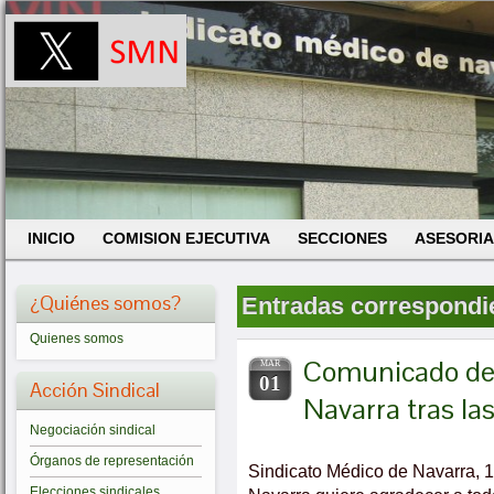
INICIO
COMISION EJECUTIVA
SECCIONES
ASESORIA
¿Quiénes somos?
Entradas correspondien
Quienes somos
Comunicado del
MAR
01
Acción Sindical
Navarra tras la
Negociación sindical
Órganos de representación
Sindicato Médico de Navarra, 
Elecciones sindicales