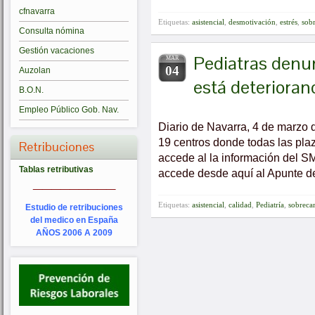
cfnavarra
Etiquetas:
asistencial
,
desmotivación
,
estrés
,
sob
Consulta nómina
Gestión vacaciones
Pediatras denu
MAR
04
Auzolan
está deteriorand
B.O.N.
Empleo Público Gob. Nav.
Diario de Navarra, 4 de marzo 
19 centros donde todas las pla
Retribuciones
accede al la información del 
Tablas retributivas
accede desde aquí al Apunte d
_________
Etiquetas:
asistencial
,
calidad
,
Pediatría
,
sobreca
Estudio de retribuciones
del medico en España
AÑOS 2006 A 2009