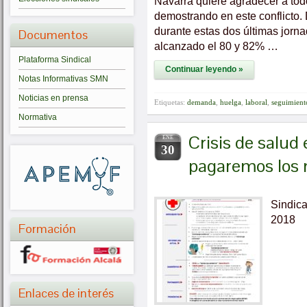
Navarra quiere agradecer a todo
demostrando en este conflicto.
durante estas dos últimas jorna
Documentos
alcanzado el 80 y 82% …
Plataforma Sindical
Continuar leyendo »
Notas Informativas SMN
Noticias en prensa
Etiquetas:
demanda
,
huelga
,
laboral
,
seguimient
Normativa
Crisis de salud
ENE
30
pagaremos los 
Sindica
2018
Formación
Enlaces de interés