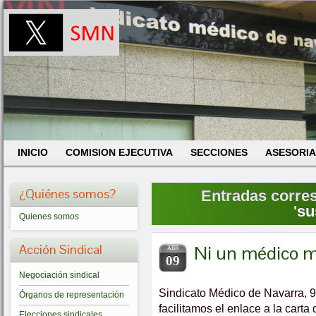
INICIO
COMISION EJECUTIVA
SECCIONES
ASESORIA
¿Quiénes somos?
Entradas corres
'
su
Quienes somos
Acción Sindical
Ni un médico 
ABR
09
Negociación sindical
Sindicato Médico de Navarra, 9 
Órganos de representación
facilitamos el enlace a la cart
Elecciones sindicales