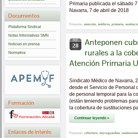
Primaria publicada el sábado 7 
Navarra, 7 de abril de 2018
Documentos
Etiquetas:
atención
,
médicos
,
primaria
,
sustituci
Plataforma Sindical
Notas Informativas SMN
Anteponen cubr
MAY
Noticias en prensa
28
rurales a la co
Normativa
Atención Primaria U
Sindicato Médico de Navarra, 
desde el Servicio de Personal d
de personal temporal para la c
(están teniendo problemas para 
Formación
la cobertura de sustituciones 
Continuar leyendo »
Enlaces de interés
Etiquetas:
cobertura
,
microguardias
,
sustitucion