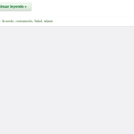
inuar leyendo »
s:
Acuerdo
,
contratación
,
Salud
,
talante