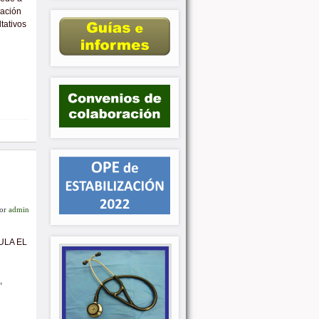
cación
tativos
or
admin
ULA EL
,