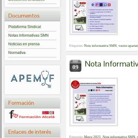
Documentos
Plataforma Sindical
Notas Informativas SMN
Noticias en prensa
Etiquetas:
Nota informativa SMN
,
varios aparta
Normativa
Nota Informat
MAY
09
Formación
Enlaces de interés
Etiquetas:
Mayo 2025
,
Nota informativa SMN
,