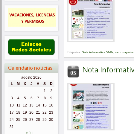
Etiquetas:
Nota informativa SMN
,
varios aparta
Calendario noticias
Nota Informati
JUL
05
agosto 2026
L
M
X
J
V
S
D
1
2
3
4
5
6
7
8
9
10
11
12
13
14
15
16
17
18
19
20
21
22
23
24
25
26
27
28
29
30
31
« Jul