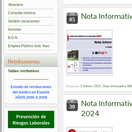
cfnavarra
Consulta nómina
Nota Informat
FEB
05
Gestión vacaciones
Auzolan
B.O.N.
Empleo Público Gob. Nav.
Retribuciones
Tablas retributivas
_________
Etiquetas:
5 febrero 2025
,
Nota informativa S
Estudio de retribuciones
del medico en España
AÑOS 2006 A 2009
Nota Informat
DIC
30
2024