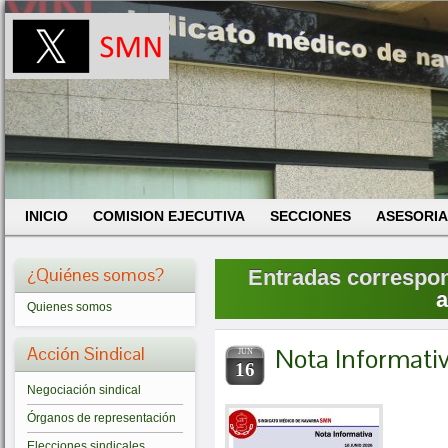
INICIO
COMISION EJECUTIVA
SECCIONES
ASESORIA
¿Quiénes somos?
Entradas correspond
a
Quienes somos
Acción Sindical
Nota Informati
JUN
16
Negociación sindical
Órganos de representación
Elecciones sindicales