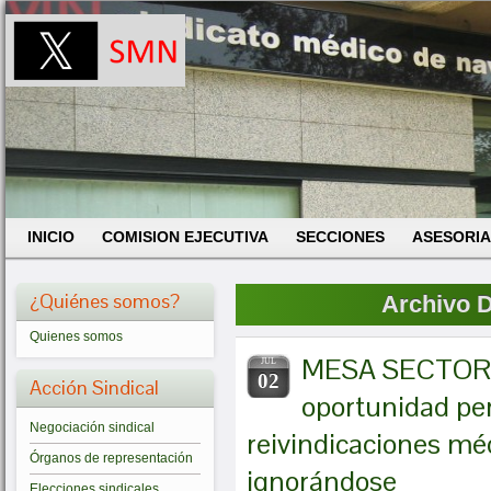
INICIO
COMISION EJECUTIVA
SECCIONES
ASESORIA
¿Quiénes somos?
Archivo D
Quienes somos
MESA SECTORI
JUL
02
Acción Sindical
oportunidad pe
Negociación sindical
reivindicaciones mé
Órganos de representación
ignorándose
Elecciones sindicales