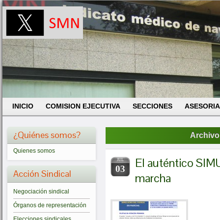
INICIO
COMISION EJECUTIVA
SECCIONES
ASESORIA
¿Quiénes somos?
Archivo
Quienes somos
El auténtico S
JUL
03
Acción Sindical
marcha
Negociación sindical
Órganos de representación
Elecciones sindicales