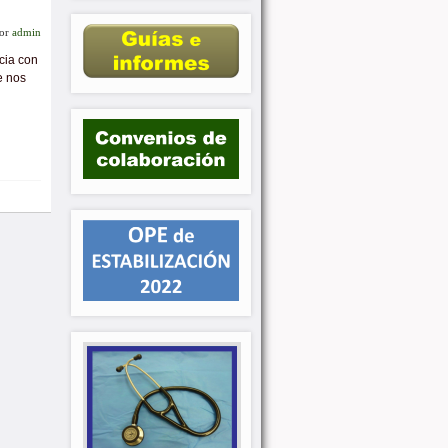
or
admin
cia con
e nos