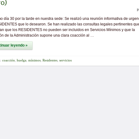
ro)
P
o día 30 por la tarde en nuestra sede: Se realizó una reunión informativa de urgen
IDENTES que lo desearon. Se han realizado las consultas legales pertinentes qu
an que los RESIDENTES no pueden ser incluidos en Servicios Mínimos y que la
ón de la Administración supone una clara coacción al …
inuar leyendo »
s:
coacción
,
huelga
,
mínimos
,
Residentes
,
servicios