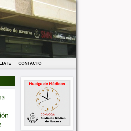
LIATE
CONTACTO
sa
ión
e