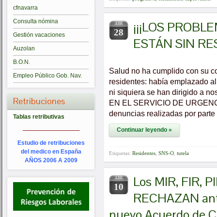
cfnavarra
Consulta nómina
¡¡¡LOS PROBL
ABR
28
Gestión vacaciones
ESTÁN SIN RES
Auzolan
B.O.N.
Salud no ha cumplido con su c
Empleo Público Gob. Nav.
residentes: había emplazado al 
ni siquiera se han dirigido
Retribuciones
EN EL SERVICIO DE URGENCIA
denuncias realizadas por parte
Tablas retributivas
_________
Continuar leyendo »
Estudio de retribuciones
del medico en España
Etiquetas:
Residentes
,
SNS-O
,
tutela
AÑOS 2006 A 2009
Los MIR, FIR, PI
ABR
10
RECHAZAN ante 
nuevo Acuerdo de C