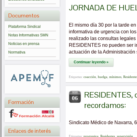
JORNADA DE HUELG
Documentos
El mismo día 30 por la tarde en
Plataforma Sindical
informativa de urgencia con 
Notas Informativas SMN
realizado las consultas legales
Noticias en prensa
RESIDENTES no pueden ser inc
actuación de la Administración
Normativa
Continuar leyendo »
Etiquetas:
coacción
,
huelga
,
mínimos
,
Residente
RESIDENTES, d
MAR
06
Formación
recordamos:
Sindicato Médico de Navarra, 
Enlaces de interés
Etiquetas:
progresiva
,
Residentes
,
supervisión