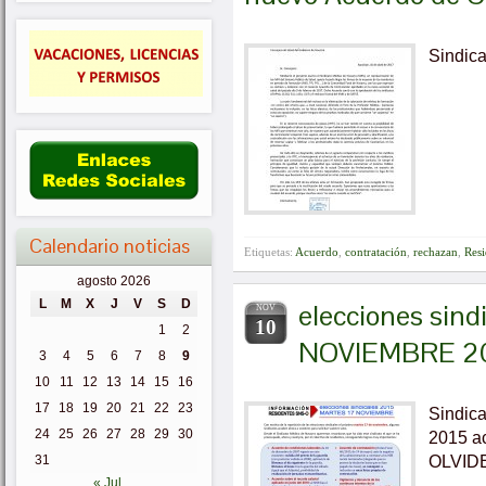
Sindica
Calendario noticias
Etiquetas:
Acuerdo
,
contratación
,
rechazan
,
Resi
agosto 2026
L
M
X
J
V
S
D
elecciones sin
NOV
10
1
2
NOVIEMBRE 2
3
4
5
6
7
8
9
10
11
12
13
14
15
16
17
18
19
20
21
22
23
Sindica
24
25
26
27
28
29
30
2015 ac
OLVID
31
« Jul