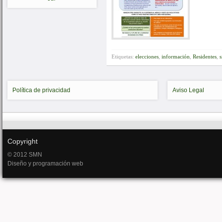
Etiquetas:
elecciones
,
información
,
Residentes
,
s
Política de privacidad
Aviso Legal
Copyright
© 2012 SMN
Diseño y programación web