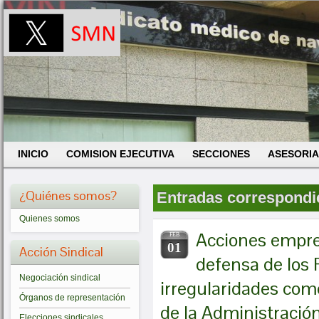
INICIO
COMISION EJECUTIVA
SECCIONES
ASESORIA
¿Quiénes somos?
Entradas correspondien
Quienes somos
Acciones empre
FEB
01
Acción Sindical
defensa de los
Negociación sindical
irregularidades com
Órganos de representación
de la Administració
Elecciones sindicales