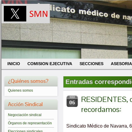
INICIO
COMISION EJECUTIVA
SECCIONES
ASESORIA
¿Quiénes somos?
Entradas correspondien
Quienes somos
RESIDENTES, d
MAR
06
Acción Sindical
recordamos:
Negociación sindical
Órganos de representación
Sindicato Médico de Navarra, 
Elecciones sindicales