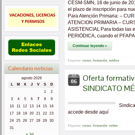
CESM-SMN, 16 de junio de 2
el plazo de inscripción para nu
Para Atención Primaria: –
ATENCION PRIMARIA – CUR
ASISTENCIAL Para todas las 
PERIÓDICA, cuando el PFAPA (
Continuar leyendo »
Etiquetas:
cursos
,
formación
,
médica
Calendario noticias
Oferta formativ
JUN
agosto 2026
06
L
M
X
J
V
S
D
SINDICATO M
1
2
3
4
5
6
7
8
9
Sindica
10
11
12
13
14
15
16
accede desde aquí
17
18
19
20
21
22
23
24
25
26
27
28
29
30
Etiquetas:
cursos
,
formación
,
online
31
« Jul