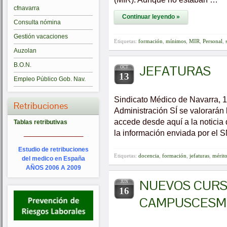
cfnavarra
Continuar leyendo »
Consulta nómina
Gestión vacaciones
Etiquetas:
formación
,
mínimos
,
MIR
,
Personal
,
Auzolan
B.O.N.
JEFATURAS
OCT
13
Empleo Público Gob. Nav.
Sindicato Médico de Navarra, 1
Retribuciones
Administración SÍ se valorarán
accede desde aquí a la noticia
Tablas retributivas
_________
la información enviada por el 
Estudio de retribuciones
Etiquetas:
docencia
,
formación
,
jefaturas
,
mérit
del medico en España
AÑOS 2006 A 2009
NUEVOS CURS
JUN
16
CAMPUSCESM