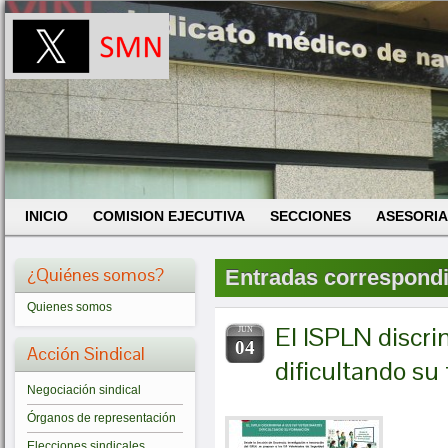
INICIO
COMISION EJECUTIVA
SECCIONES
ASESORIA
¿Quiénes somos?
Entradas correspondie
Quienes somos
El ISPLN discri
JUN
04
Acción Sindical
dificultando su
Negociación sindical
Órganos de representación
Elecciones sindicales