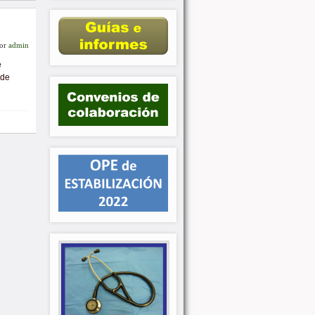
or
admin
e
 de