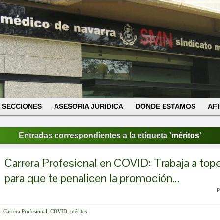
SECCIONES
ASESORIA JURIDICA
DONDE ESTAMOS
AFI
Entradas correspondientes a la etiqueta '
méritos
'
Carrera Profesional en COVID: Trabaja a top
para que te penalicen la promoción…
P
s:
Carrera Profesional
,
COVID
,
méritos